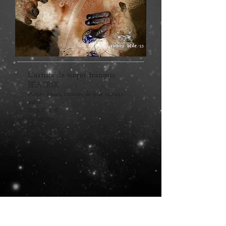
L'artiste de cirque français
BÉATRIX
Argile, huiles, fourrure de rose vintage,
métal
15" x 6" x 4"
Arkansas
2013
Vendu