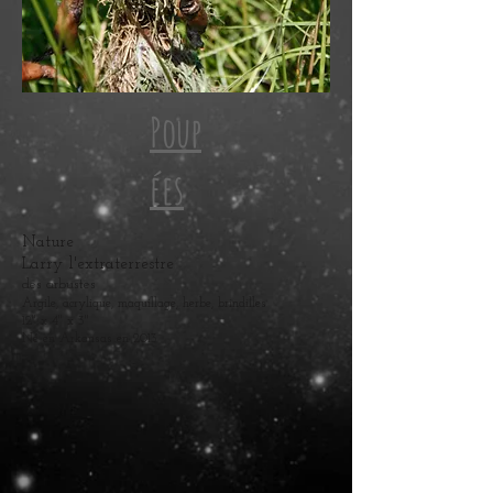
Poup
ées
Nature
Larry l'extraterrestre
des arbustes
Argile, acrylique, maquillage, herbe, brindilles
12" x 4" x 3"
Né en Arkansas en 2013