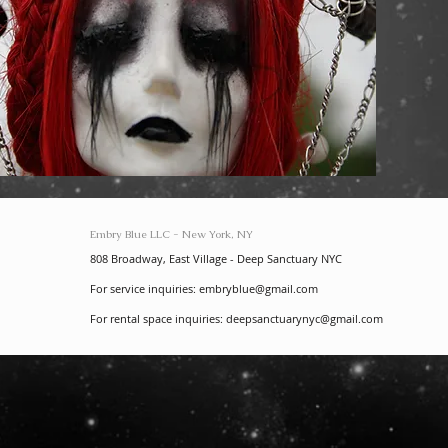
Embry Blue LLC - New York, NY
808 Broadway, East Village - Deep Sanctuary NYC
For service inquiries:
embryblue@gmail.com
For rental space inquiries:
deepsanctuarynyc@gmail.com