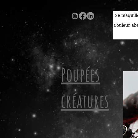
Se maquill
Couleur abs
Poupées
créatures