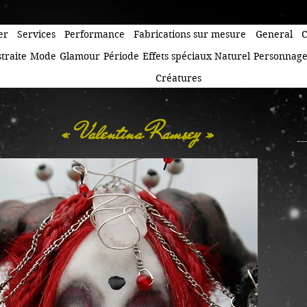
er
Services
Performance
Fabrications sur mesure
General
C
traite
Mode
Glamour
Période
Effets spéciaux
Naturel
Personnag
Créatures
« Valentina Ramsey »
Va
Argi
8" x
Né 
Pro