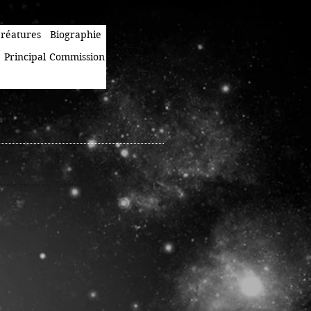
réatures
Biographie
e
Principal
Commission
lentina Ramsey
le, huiles, cristal de quartz, plumes
 8" x 10"
en Arkansas en 2013
priété privée en Arkansas.